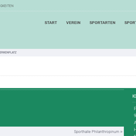
IGKEITEN
START
VEREIN
SPORTARTEN
SPOR
ERIKENPLATZ
K
P
A
Sporthalle Philanthropinum »