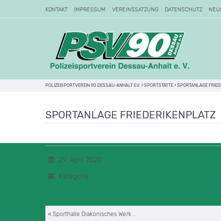
KONTAKT
IMPRESSUM
VEREINSSATZUNG
DATENSCHUTZ
NEU
POLIZEISPORTVEREIN 90 DESSAU-ANHALT E.V.
>
SPORTSTÄTTE
>
SPORTANLAGE FRIED
SPORTANLAGE FRIEDERIKENPLATZ
29. April 2020
Kategorie:
« Sporthalle Diakonisches Werk ..