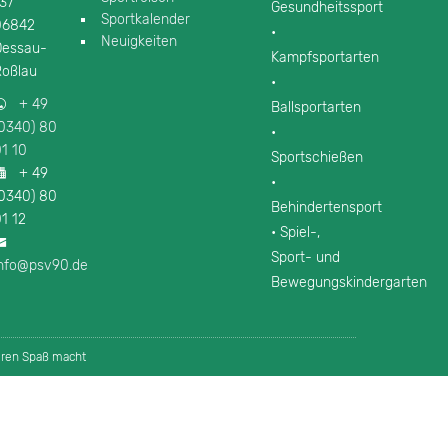
137
Gesundheitssport
Sportkalender
06842
•
Neuigkeiten
Dessau-
Kampfsportarten
Roßlau
•
+ 49
Ballsportarten
(0340) 80
•
1 10
Sportschießen
+ 49
•
(0340) 80
Behindertensport
1 12
• Spiel-,
Sport- und
info@psv90.de
Bewegungskindergarten
eren Spaß macht