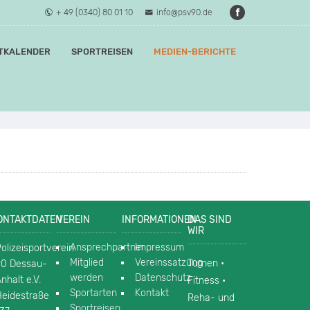
+ 49 (0340) 80 01 10
info@psv90.de
TKALENDER
SPORTREISEN
MEDIEN-BERICHTE
ONTAKTDATEN
VEREIN
INFORMATIONEN
DAS SIND
WIR
Ansprechpartner
Impressum
olizeisportverein
Mitglied
Vereinssatzung
Turnen •
90 Dessau-
werden
Datenschutz
nhalt e.V.
Fitness •
Sportarten
Kontakt
Heidestraße
Reha- und
Sportreisen