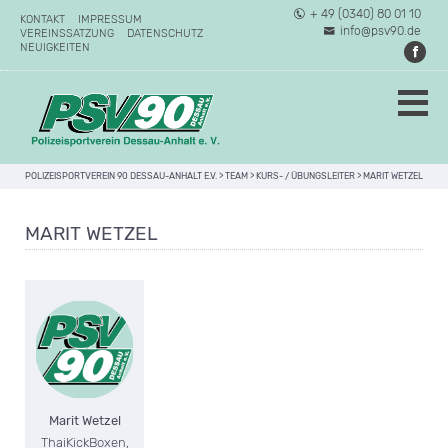
+ 49 (0340) 80 01 10
KONTAKT
IMPRESSUM
info@psv90.de
VEREINSSATZUNG
DATENSCHUTZ
NEUIGKEITEN
POLIZEISPORTVEREIN 90 DESSAU-ANHALT E.V.
>
TEAM
>
KURS- / ÜBUNGSLEITER
>
MARIT WETZEL
MARIT WETZEL
Marit Wetzel
ThaiKickBoxen