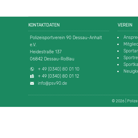
KONTAKTDATEN
VEREIN
Anspre
Polizeisportverein 90 Dessau-Anhalt
Mitgli
e.V.
Sporta
Heidestraße 137
Sportre
06842 Dessau-Roßlau
Sportk
+ 49 (0340) 80 01 10
Neuigk
+ 49 (0340) 80 01 12
info@psv90.de
© 2026 | Poliz