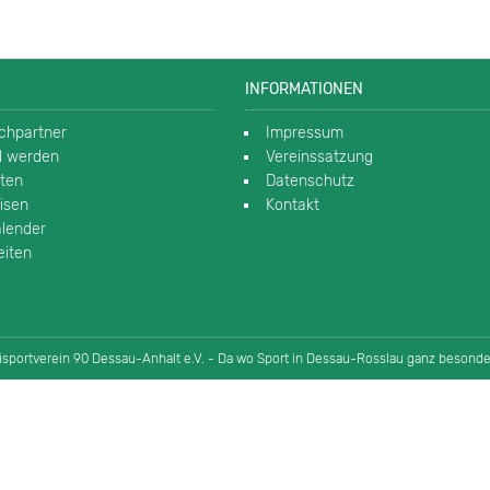
INFORMATIONEN
chpartner
Impressum
ed werden
Vereinssatzung
rten
Datenschutz
isen
Kontakt
alender
eiten
eisportverein 90 Dessau-Anhalt e.V. - Da wo Sport in Dessau-Rosslau ganz besond