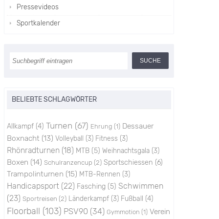
Pressevideos
Sportkalender
BELIEBTE SCHLAGWÖRTER
Turnen
(67)
Dessauer
Allkampf
(4)
Ehrung
(1)
Boxnacht
(13)
Volleyball
(3)
Fitness
(3)
Rhönradturnen
(18)
MTB
(5)
Weihnachtsgala
(3)
Boxen
(14)
Sportschiessen
(6)
Schulranzencup
(2)
Trampolinturnen
(15)
MTB-Rennen
(3)
Handicapsport
(22)
Schwimmen
Fasching
(5)
(23)
Sportreisen
(2)
Länderkampf
(3)
Fußball
(4)
Floorball
(103)
PSV90
(34)
Verein
Gymmotion
(1)