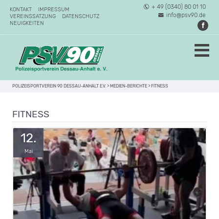
+ 49 (0340) 80 01 10
KONTAKT
IMPRESSUM
info@psv90.de
VEREINSSATZUNG
DATENSCHUTZ
NEUIGKEITEN
POLIZEISPORTVEREIN 90 DESSAU-ANHALT E.V.
>
MEDIEN-BERICHTE
>
FITNESS
FITNESS
12.
Mai