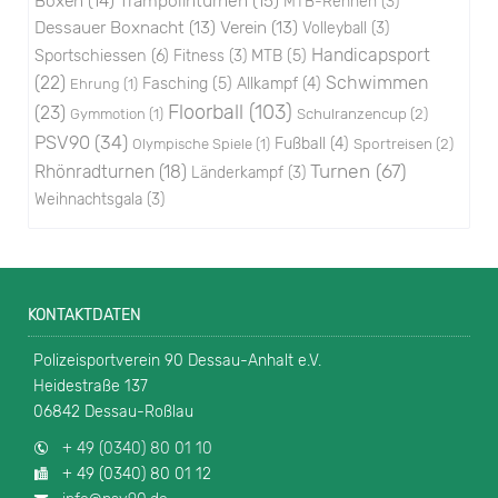
Boxen
(14)
Trampolinturnen
(15)
MTB-Rennen
(3)
Dessauer Boxnacht
(13)
Verein
(13)
Volleyball
(3)
Handicapsport
Sportschiessen
(6)
Fitness
(3)
MTB
(5)
(22)
Schwimmen
Fasching
(5)
Allkampf
(4)
Ehrung
(1)
Floorball
(103)
(23)
Schulranzencup
(2)
Gymmotion
(1)
PSV90
(34)
Fußball
(4)
Sportreisen
(2)
Olympische Spiele
(1)
Turnen
(67)
Rhönradturnen
(18)
Länderkampf
(3)
Weihnachtsgala
(3)
KONTAKTDATEN
Polizeisportverein 90 Dessau-Anhalt e.V.
Heidestraße 137
06842 Dessau-Roßlau
+ 49 (0340) 80 01 10
+ 49 (0340) 80 01 12