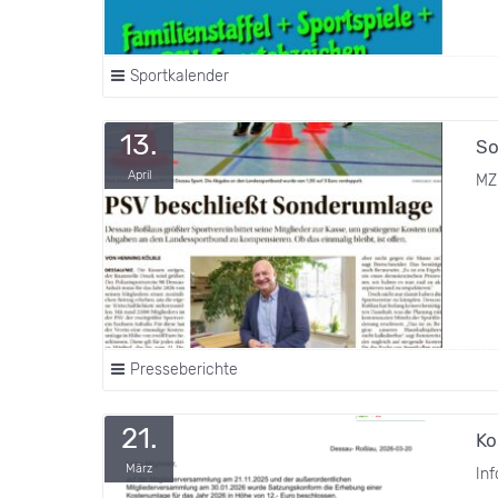
Sportkalender
13.
So
April
MZ
Presseberichte
21.
Ko
März
In