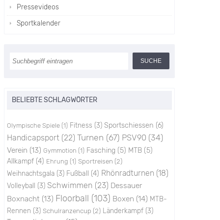
Pressevideos
Sportkalender
BELIEBTE SCHLAGWÖRTER
Sportschiessen
(6)
Fitness
(3)
Olympische Spiele
(1)
Turnen
(67)
PSV90
(34)
Handicapsport
(22)
Verein
(13)
Fasching
(5)
MTB
(5)
Gymmotion
(1)
Allkampf
(4)
Sportreisen
(2)
Ehrung
(1)
Rhönradturnen
(18)
Weihnachtsgala
(3)
Fußball
(4)
Schwimmen
(23)
Dessauer
Volleyball
(3)
Floorball
(103)
Boxen
(14)
Boxnacht
(13)
MTB-
Rennen
(3)
Schulranzencup
(2)
Länderkampf
(3)