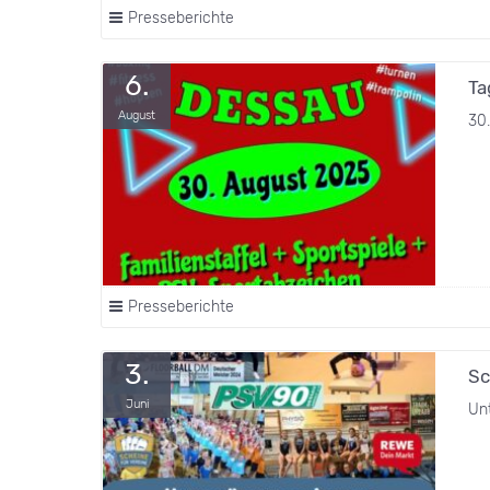
Presseberichte
6.
Ta
August
30
Presseberichte
3.
Sc
Juni
Unt