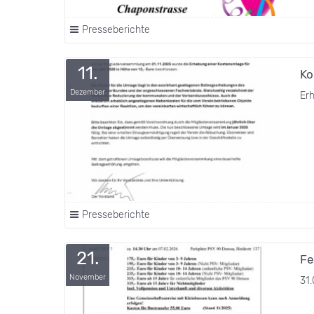
Presseberichte
11.
Ko
Dezember
Er
Presseberichte
21.
Fe
November
31.