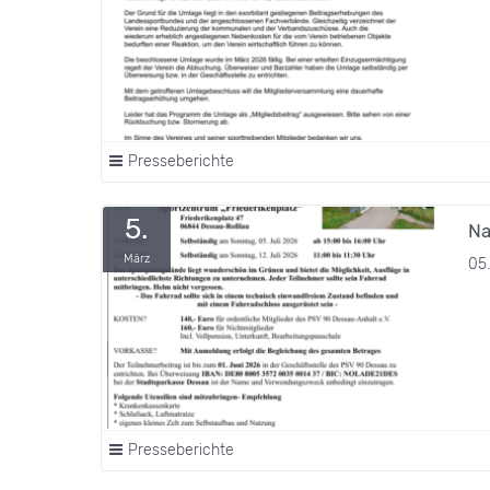
Presseberichte
5.
Na
März
05.
Presseberichte