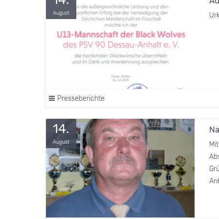
Au
August
Ur
Presseberichte
14.
Na
August
Mi
Abs
Gr
Anh