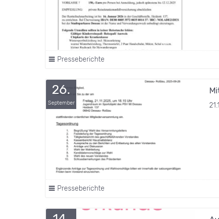
Presseberichte
26.
Mi
September
21.
Presseberichte
14.