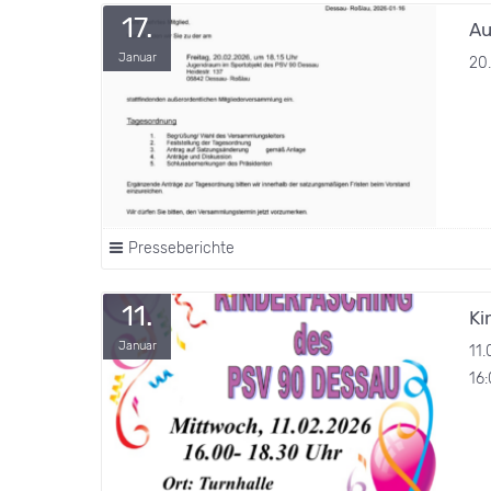
17.
Au
Januar
20
Presseberichte
11.
Ki
Januar
11
16: