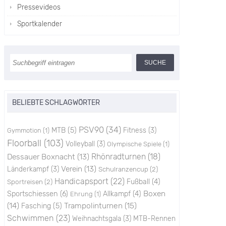
Pressevideos
Sportkalender
BELIEBTE SCHLAGWÖRTER
PSV90
(34)
MTB
(5)
Fitness
(3)
Gymmotion
(1)
Floorball
(103)
Volleyball
(3)
Olympische Spiele
(1)
Rhönradturnen
(18)
Dessauer Boxnacht
(13)
Verein
(13)
Länderkampf
(3)
Schulranzencup
(2)
Handicapsport
(22)
Sportreisen
(2)
Fußball
(4)
Boxen
Sportschiessen
(6)
Allkampf
(4)
Ehrung
(1)
(14)
Trampolinturnen
(15)
Fasching
(5)
Schwimmen
(23)
Weihnachtsgala
(3)
MTB-Rennen