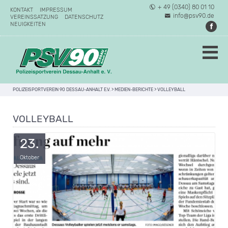
+ 49 (0340) 80 01 10
KONTAKT
IMPRESSUM
info@psv90.de
VEREINSSATZUNG
DATENSCHUTZ
NEUIGKEITEN
POLIZEISPORTVEREIN 90 DESSAU-ANHALT E.V.
>
MEDIEN-BERICHTE
>
VOLLEYBALL
VOLLEYBALL
23.
Oktober