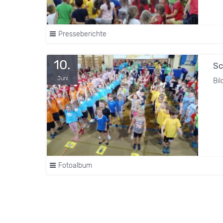
Presseberichte
10.
Sc
Juni
Bi
Fotoalbum