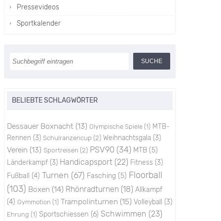
Pressevideos
Sportkalender
BELIEBTE SCHLAGWÖRTER
Dessauer Boxnacht
(13)
MTB-
Olympische Spiele
(1)
Rennen
(3)
Schulranzencup
(2)
Weihnachtsgala
(3)
PSV90
(34)
Verein
(13)
Sportreisen
(2)
MTB
(5)
Handicapsport
(22)
Länderkampf
(3)
Fitness
(3)
Floorball
Turnen
(67)
Fußball
(4)
Fasching
(5)
(103)
Boxen
(14)
Rhönradturnen
(18)
Allkampf
Trampolinturnen
(15)
(4)
Volleyball
(3)
Gymmotion
(1)
Schwimmen
(23)
Sportschiessen
(6)
Ehrung
(1)