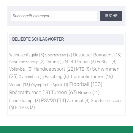
BELIEBTE SCHLAGWÖRTER
Dessauer Boxnacht
(13)
Weihnachtsgala
(3)
Sportreisen
(2)
Schulranzencup
(2)
MTB-Rennen
(3)
Fußball
(4)
Ehrung
(1)
Handicapsport
(22)
Schwimmen
Volleyball
(3)
MTB
(5)
(23)
Trampolinturnen
(15)
Fasching
(5)
Gymmotion
(1)
Floorball
(103)
Verein
(13)
Olympische Spiele
(1)
Turnen
(67)
Rhönradturnen
(18)
Boxen
(14)
PSV90
(34)
Sportschiessen
Länderkampf
(3)
Allkampf
(4)
(6)
Fitness
(3)