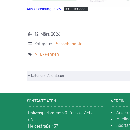
Ausschreibung 2026
Herunterladen
12. März 2026
Kategorie:
Presseberichte
MTB-Rennen
« Natur und Abenteuer – ..
KONTAKTDATEN
VEREIN
Anspre
Polizeisportverein 90 Dessau-Anhalt
Mitgli
e.V.
Sporta
Heidestraße 137