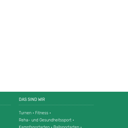
DAS SIND WIR
Turnen • Fitness •
Reha- und Gesundheitssport •
Kampfsportarten • Ballsportarten •