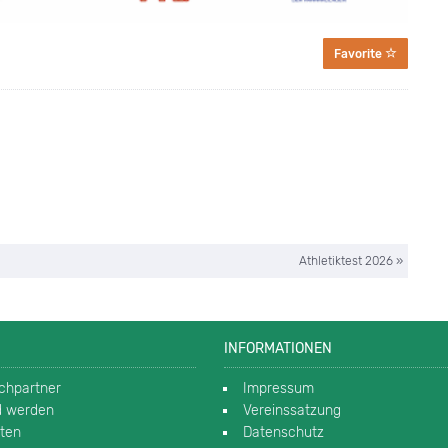
Favorite
Athletiktest 2026 »
INFORMATIONEN
chpartner
Impressum
ed werden
Vereinssatzung
rten
Datenschutz