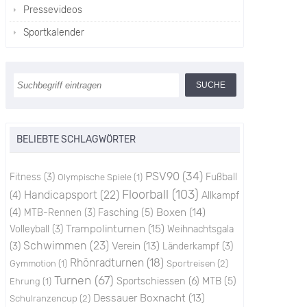
Pressevideos
Sportkalender
BELIEBTE SCHLAGWÖRTER
PSV90
(34)
Fitness
(3)
Fußball
Olympische Spiele
(1)
Floorball
(103)
Handicapsport
(22)
(4)
Allkampf
Boxen
(14)
(4)
MTB-Rennen
(3)
Fasching
(5)
Trampolinturnen
(15)
Volleyball
(3)
Weihnachtsgala
Schwimmen
(23)
Verein
(13)
(3)
Länderkampf
(3)
Rhönradturnen
(18)
Sportreisen
(2)
Gymmotion
(1)
Turnen
(67)
Sportschiessen
(6)
MTB
(5)
Ehrung
(1)
Dessauer Boxnacht
(13)
Schulranzencup
(2)