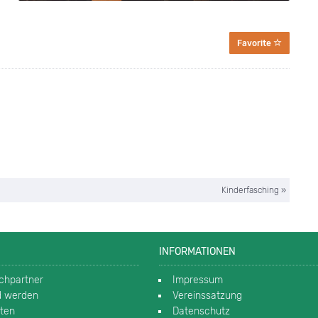
Favorite
Kinderfasching »
INFORMATIONEN
chpartner
Impressum
ed werden
Vereinssatzung
rten
Datenschutz