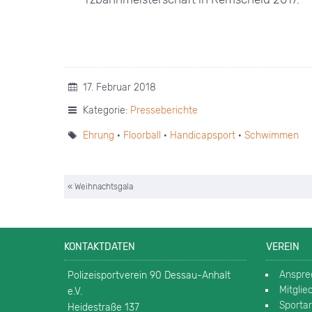
17. Februar 2018
Kategorie:
Presseberichte
Ehrung
·
Floorball
·
Handicapsport
·
Schwimmen
« Weihnachtsgala
KONTAKTDATEN
VEREIN
Anspre
Polizeisportverein 90 Dessau-Anhalt
Mitgli
e.V.
Sporta
Heidestraße 137