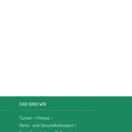
DAS SIND WIR
Turnen • Fitness •
Reha- und Gesundheitssport •