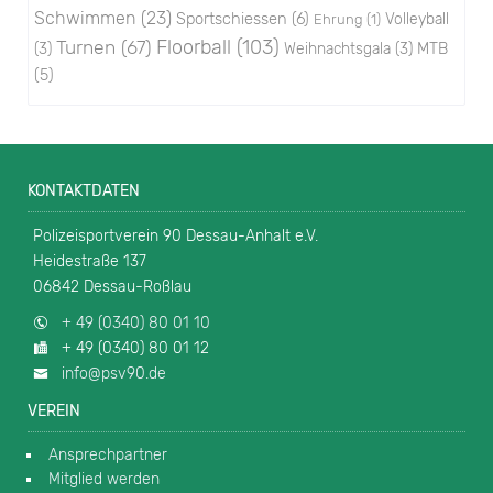
Schwimmen
(23)
Sportschiessen
(6)
Volleyball
Ehrung
(1)
Floorball
(103)
Turnen
(67)
(3)
Weihnachtsgala
(3)
MTB
(5)
KONTAKTDATEN
Polizeisportverein 90 Dessau-Anhalt e.V.
Heidestraße 137
06842 Dessau-Roßlau
+ 49 (0340) 80 01 10
+ 49 (0340) 80 01 12
info@psv90.de
VEREIN
Ansprechpartner
Mitglied werden