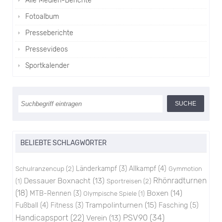
Alle Medien-Berichte
Fotoalbum
Presseberichte
Pressevideos
Sportkalender
BELIEBTE SCHLAGWÖRTER
Schulranzencup
(2)
Länderkampf
(3)
Allkampf
(4)
Gymmotion
Rhönradturnen
Dessauer Boxnacht
(13)
Sportreisen
(2)
(1)
(18)
Boxen
(14)
MTB-Rennen
(3)
Olympische Spiele
(1)
Trampolinturnen
(15)
Fußball
(4)
Fitness
(3)
Fasching
(5)
PSV90
(34)
Handicapsport
(22)
Verein
(13)