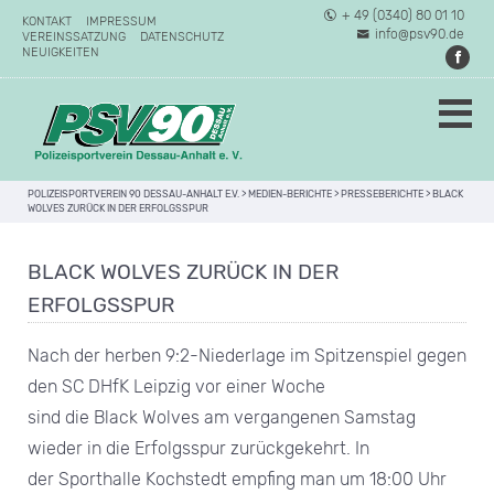
+ 49 (0340) 80 01 10
KONTAKT
IMPRESSUM
info@psv90.de
VEREINSSATZUNG
DATENSCHUTZ
NEUIGKEITEN
POLIZEISPORTVEREIN 90 DESSAU-ANHALT E.V.
>
MEDIEN-BERICHTE
>
PRESSEBERICHTE
>
BLACK
WOLVES ZURÜCK IN DER ERFOLGSSPUR
BLACK WOLVES ZURÜCK IN DER
ERFOLGSSPUR
Nach der herben 9:2-Niederlage im Spitzenspiel gegen
den SC DHfK Leipzig vor einer Woche
sind die Black Wolves am vergangenen Samstag
wieder in die Erfolgsspur zurückgekehrt. In
der Sporthalle Kochstedt empfing man um 18:00 Uhr