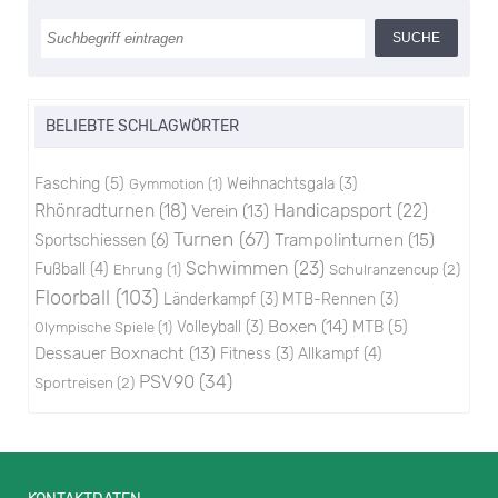
BELIEBTE SCHLAGWÖRTER
Fasching
(5)
Weihnachtsgala
(3)
Gymmotion
(1)
Rhönradturnen
(18)
Handicapsport
(22)
Verein
(13)
Turnen
(67)
Trampolinturnen
(15)
Sportschiessen
(6)
Schwimmen
(23)
Fußball
(4)
Schulranzencup
(2)
Ehrung
(1)
Floorball
(103)
Länderkampf
(3)
MTB-Rennen
(3)
Boxen
(14)
Volleyball
(3)
MTB
(5)
Olympische Spiele
(1)
Dessauer Boxnacht
(13)
Fitness
(3)
Allkampf
(4)
PSV90
(34)
Sportreisen
(2)