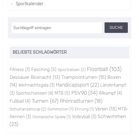
Sportkalender
BELIEBTE SCHLAGWÖRTER
Floorball
(103)
Fitness
(3)
Fasching
(5)
Sportreisen
(2)
Trampolinturnen
(15)
Boxen
Dessauer Boxnacht
(13)
(14)
Handicapsport
(22)
Weihnachtsgala
(3)
Länderkampf
PSV90
(34)
Sportschiessen
(6)
(3)
MTB
(5)
Allkampf
(4)
Turnen
(67)
Rhönradturnen
(18)
Fußball
(4)
Verein
(13)
Schulranzencup
(2)
MTB-
Gymmotion
(1)
Ehrung
(1)
Schwimmen
Rennen
(3)
Volleyball
(3)
Olympische Spiele
(1)
(23)