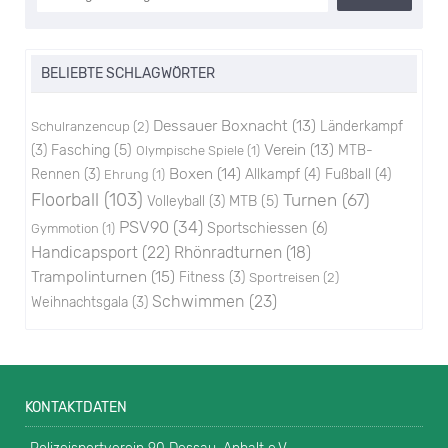
BELIEBTE SCHLAGWÖRTER
Dessauer Boxnacht
(13)
Schulranzencup
(2)
Länderkampf
Verein
(13)
(3)
Fasching
(5)
MTB-
Olympische Spiele
(1)
Boxen
(14)
Rennen
(3)
Allkampf
(4)
Fußball
(4)
Ehrung
(1)
Floorball
(103)
Turnen
(67)
Volleyball
(3)
MTB
(5)
PSV90
(34)
Sportschiessen
(6)
Gymmotion
(1)
Handicapsport
(22)
Rhönradturnen
(18)
Trampolinturnen
(15)
Fitness
(3)
Sportreisen
(2)
Schwimmen
(23)
Weihnachtsgala
(3)
KONTAKTDATEN