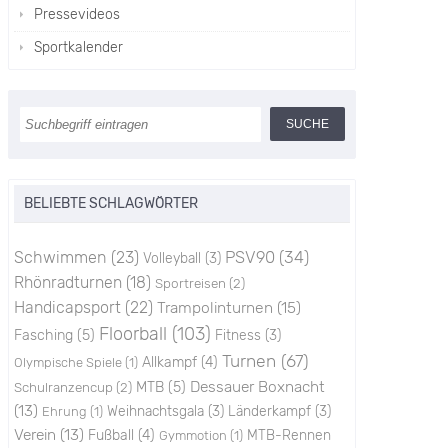
Pressevideos
Sportkalender
BELIEBTE SCHLAGWÖRTER
PSV90
(34)
Schwimmen
(23)
Volleyball
(3)
Rhönradturnen
(18)
Sportreisen
(2)
Handicapsport
(22)
Trampolinturnen
(15)
Floorball
(103)
Fasching
(5)
Fitness
(3)
Turnen
(67)
Allkampf
(4)
Olympische Spiele
(1)
Dessauer Boxnacht
Schulranzencup
(2)
MTB
(5)
(13)
Weihnachtsgala
(3)
Länderkampf
(3)
Ehrung
(1)
Verein
(13)
Fußball
(4)
MTB-Rennen
Gymmotion
(1)