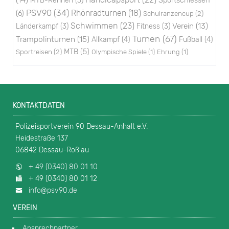
Sportschiessen
MTB-Rennen
(3)
PSV90
(34)
Rhönradturnen
(18)
(6)
Schulranzencup
(2)
Schwimmen
(23)
Verein
(13)
Länderkampf
(3)
Fitness
(3)
Turnen
(67)
Trampolinturnen
(15)
Allkampf
(4)
Fußball
(4)
Sportreisen
(2)
MTB
(5)
Olympische Spiele
(1)
Ehrung
(1)
KONTAKTDATEN
Polizeisportverein 90 Dessau-Anhalt e.V.
Heidestraße 137
06842 Dessau-Roßlau
+ 49 (0340) 80 01 10
+ 49 (0340) 80 01 12
info@psv90.de
VEREIN
Ansprechpartner