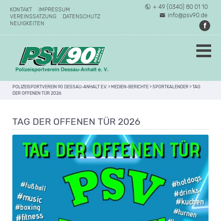
+ 49 (0340) 80 01 10
KONTAKT
IMPRESSUM
info@psv90.de
VEREINSSATZUNG
DATENSCHUTZ
NEUIGKEITEN
POLIZEISPORTVEREIN 90 DESSAU-ANHALT E.V.
>
MEDIEN-BERICHTE
>
SPORTKALENDER
>
TAG
DER OFFENEN TÜR 2026
TAG DER OFFENEN TÜR 2026