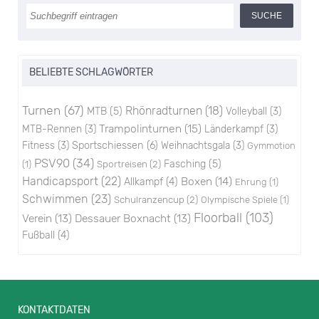
BELIEBTE SCHLAGWÖRTER
Turnen
(67)
Rhönradturnen
(18)
MTB
(5)
Volleyball
(3)
Trampolinturnen
(15)
MTB-Rennen
(3)
Länderkampf
(3)
Sportschiessen
(6)
Fitness
(3)
Weihnachtsgala
(3)
Gymmotion
PSV90
(34)
Sportreisen
(2)
Fasching
(5)
(1)
Handicapsport
(22)
Boxen
(14)
Allkampf
(4)
Ehrung
(1)
Schwimmen
(23)
Schulranzencup
(2)
Olympische Spiele
(1)
Floorball
(103)
Verein
(13)
Dessauer Boxnacht
(13)
Fußball
(4)
KONTAKTDATEN